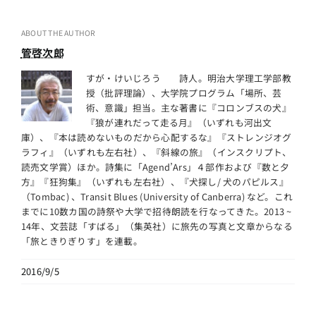
ABOUT THE AUTHOR
管啓次郎
すが・けいじろう 詩人。明治大学理工学部教
授（批評理論）、大学院プログラム「場所、芸
術、意識」担当。主な著書に『コロンブスの犬』
『狼が連れだって走る月』（いずれも河出文
庫）、『本は読めないものだから心配するな』『ストレンジオグ
ラフィ』（いずれも左右社）、『斜線の旅』（インスクリプト、
読売文学賞）ほか。詩集に「Agend’Ars」４部作および『数と夕
方』『狂狗集』（いずれも左右社）、『犬探し/ 犬のパピルス』
（Tombac) 、Transit Blues (University of Canberra) など。これ
までに10数カ国の詩祭や大学で招待朗読を行なってきた。2013 ~
14年、文芸誌「すばる」（集英社）に旅先の写真と文章からなる
「旅ときりぎりす」を連載。
2016/9/5