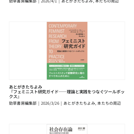
勁草書房編集部
|
2026/4/1
|
あとがきたちよみ
,
本たちの周辺
あとがきたちよみ
『フェミニスト研究ガイド――理論と実践をつなぐツールボッ
クス』
勁草書房編集部
|
2026/3/26
|
あとがきたちよみ
,
本たちの周辺