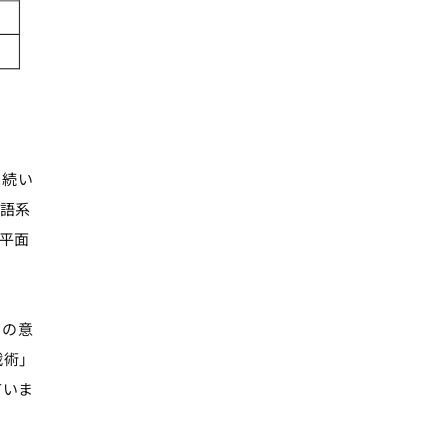
。続い
ス語系
る平面
この意
戦術」
ていま