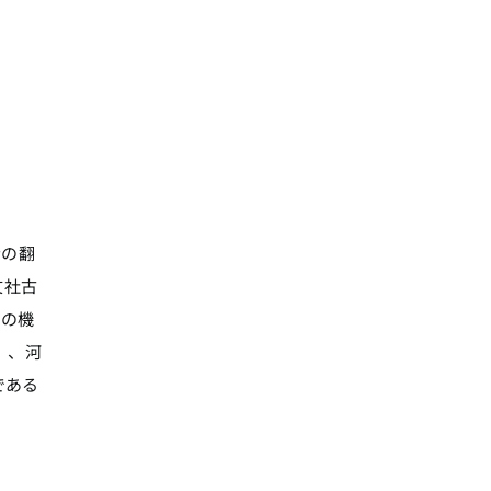
者の翻
文社古
この機
）、河
である