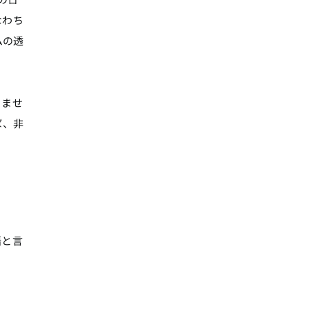
なわち
ムの透
りませ
ば、非
語と言