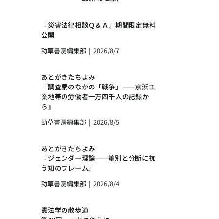
『災害法律相談Ｑ＆Ａ』期間限定無料
公開
勁草書房編集部
|
2026/8/7
あとがきたちよみ
『調査票のなかの「戦争」――京浜工
業地帯の労働者一万四千人の記録か
ら』
勁草書房編集部
|
2026/8/5
あとがきたちよみ
『ジェンダー理論――差別と分断に抗
う知のフレーム』
勁草書房編集部
|
2026/8/4
憲法学の散歩道