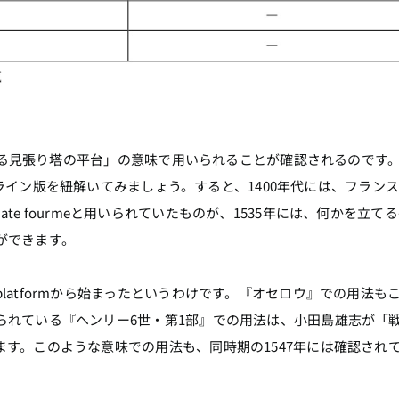
にある見張り塔の平台」の意味で用いられることが確認されるのです
（OED）のオンライン版を紐解いてみましょう。すると、1400年代には、フラン
、plate fourmeと用いられていたものが、1535年には、何かを立て
ができます。
atformから始まったというわけです。『オセロウ』での用法も
られている『ヘンリー6世・第1部』での用法は、小田島雄志が「
す。このような意味での用法も、同時期の1547年には確認され