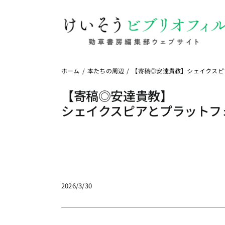
Skip
to
content
ホーム
本たちの周辺
【寄稿◎安達貴教】シェイクスピ
【寄稿◎安達貴教】
シェイクスピアとプラットフ
2026/3/30