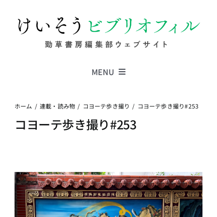
Skip
to
content
MENU
Series
ホーム
連載・読み物
コヨーテ歩き撮り
コヨーテ歩き撮り#253
コヨーテ歩き撮り#253
Columns
News