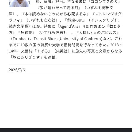
術、意識」担当。主な著書に『コロンブスの犬』
『狼が連れだって走る月』（いずれも河出文
庫）、『本は読めないものだから心配するな』『ストレンジオグ
ラフィ』（いずれも左右社）、『斜線の旅』（インスクリプト、
読売文学賞）ほか。詩集に「Agend’Ars」４部作および『数と夕
方』『狂狗集』（いずれも左右社）、『犬探し/ 犬のパピルス』
（Tombac) 、Transit Blues (University of Canberra) など。これ
までに10数カ国の詩祭や大学で招待朗読を行なってきた。2013 ~
14年、文芸誌「すばる」（集英社）に旅先の写真と文章からなる
「旅ときりぎりす」を連載。
2026/7/6