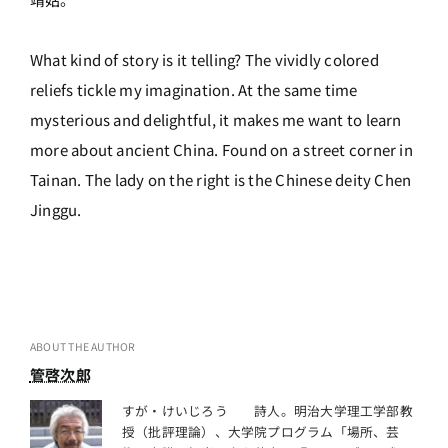
What kind of story is it telling? The vividly colored
reliefs tickle my imagination. At the same time
mysterious and delightful, it makes me want to learn
more about ancient China. Found on a street corner in
Tainan. The lady on the right is the Chinese deity Chen
Jinggu.
ABOUT THE AUTHOR
管啓次郎
すが・けいじろう 詩人。明治大学理工学部教
授（批評理論）、大学院プログラム「場所、芸