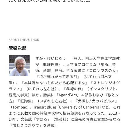
ABOUT THE AUTHOR
管啓次郎
すが・けいじろう 詩人。明治大学理工学部教
授（批評理論）、大学院プログラム「場所、芸
術、意識」担当。主な著書に『コロンブスの犬』
『狼が連れだって走る月』（いずれも河出文
庫）、『本は読めないものだから心配するな』『ストレンジオグ
ラフィ』（いずれも左右社）、『斜線の旅』（インスクリプト、
読売文学賞）ほか。詩集に「Agend’Ars」４部作および『数と夕
方』『狂狗集』（いずれも左右社）、『犬探し/ 犬のパピルス』
（Tombac) 、Transit Blues (University of Canberra) など。これ
までに10数カ国の詩祭や大学で招待朗読を行なってきた。2013 ~
14年、文芸誌「すばる」（集英社）に旅先の写真と文章からなる
「旅ときりぎりす」を連載。