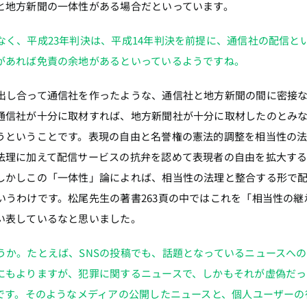
と地方新聞の一体性がある場合だといっています。
く、平成23年判決は、平成14年判決を前提に、通信社の配信と
があれば免責の余地があるといっているようですね。
出し合って通信社を作ったような、通信社と地方新聞の間に密接
通信社が十分に取材すれば、地方新聞社が十分に取材したのとみ
うということです。表現の自由と名誉権の憲法的調整を相当性の
法理に加えて配信サービスの抗弁を認めて表現者の自由を拡大す
しかしこの「一体性」論によれば、相当性の法理と整合する形で
うわけです。松尾先生の著書263頁の中ではこれを「相当性の継
い表しているなと思いました。
うか。たとえば、SNSの投稿でも、話題となっているニュースへ
にもよりますが、犯罪に関するニュースで、しかもそれが虚偽だっ
うです。そのようなメディアの公開したニュースと、個人ユーザーの