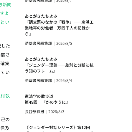
勁草書房編集部
|
2026/8/7
方新聞
すよ
あとがきたちよみ
『調査票のなかの「戦争」――京浜工
、とい
業地帯の労働者一万四千人の記録か
ら』
勁草書房編集部
|
2026/8/5
載した
配信さ
あとがきたちよみ
に確実
『ジェンダー理論――差別と分断に抗
う知のフレーム』
してい
勁草書房編集部
|
2026/8/4
取材執
憲法学の散歩道
第49回 『かのやうに』
長谷部恭男
|
2026/8/3
自己の
《ジェンダー対話シリーズ》第12回
配信及