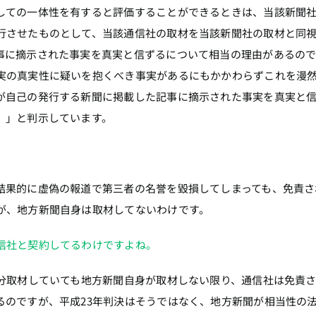
しての一体性を有すると評価することができるときは、当該新聞
行させたものとして、当該通信社の取材を当該新聞社の取材と同
事に摘示された事実を真実と信ずるについて相当の理由があるの
実の真実性に疑いを抱くべき事実があるにもかかわらずこれを漫
が自己の発行する新聞に掲載した記事に摘示された事実を真実と
。」と判示しています。
。
結果的に虚偽の報道で第三者の名誉を毀損してしまっても、免責さ
が、地方新聞自身は取材してないわけです。
信社と契約してるわけですよね。
十分取材していても地方新聞自身が取材しない限り、通信社は免責
るのですが、平成23年判決はそうではなく、地方新聞が相当性の