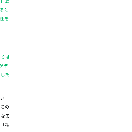
ット上
ると
任を
たりは
能が準
をした
べき
しての
単なる
だ「相