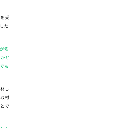
れを受
した
が名
いかと
でも
取材し
が取材
ことで