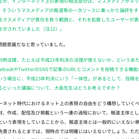
生が、インターネット上の表現の相当部分は、マスメディアがネ
、そういうマスメディアの報道等の一次ソースに乗っかり論評をす
るマスメディアが責任を負う範囲と、それを拡散したユーザーが責
を示されていました（注12）。
問題意識だなと思っていました。
判例法理、たとえば平成23年判決の法理が使えないか、というあ
ookやTwitterのSNSで記事のURLとコメントを投稿できる機
いう場合に、平成23年判決にいう「一体性」があるとして、投稿
れるといった議論について、大島先生はどうお考えですか？
ーネット時代におけるネット上の表現の自由をどう構想していく
材、作成、配信及び掲載という一連の過程において、報道主体と
という表現をしていることから、報道主体とは一般的にいえない
免責されるとまでは、現時点では明確にはいえないでしょう。た