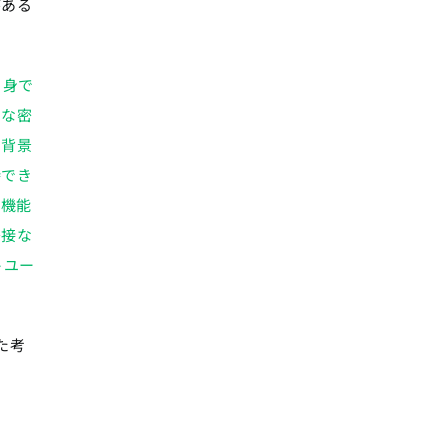
がある
自身で
うな密
の背景
待でき
ト機能
密接な
トユー
た考