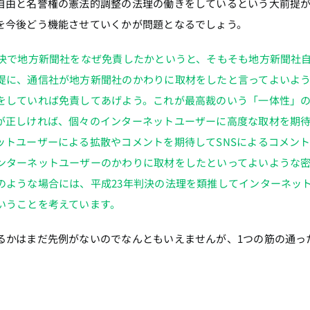
自由と名誉権の憲法的調整の法理の働きをしているという大前提
を今後どう機能させていくかが問題となるでしょう。
判決で地方新聞社をなぜ免責したかというと、そもそも地方新聞社
提に、通信社が地方新聞社のかわりに取材をしたと言ってよいよ
をしていれば免責してあげよう。これが最高裁のいう「一体性」
が正しければ、個々のインターネットユーザーに高度な取材を期
ットユーザーによる拡散やコメントを期待してSNSによるコメン
ンターネットユーザーのかわりに取材をしたといってよいような
のような場合には、平成23年判決の法理を類推してインターネッ
いうことを考えています。
るかはまだ先例がないのでなんともいえませんが、1つの筋の通っ