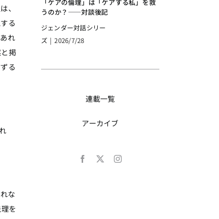
「ケアの倫理」は「ケアする私」を救
社は、
うのか？――対談後記
視する
ジェンダー対話シリー
であれ
ズ
|
2026/7/28
然と掲
信ずる
連載一覧
アーカイブ
れ
されな
法理を