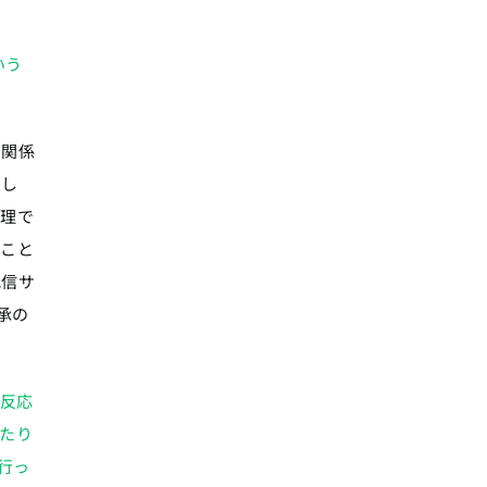
いう
な関係
なし
法理で
ること
配信サ
承の
の反応
たり
行っ