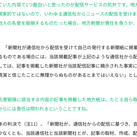
ていた内容で1つ面白いと思ったのが配信サービスの抗弁です。地
現実的ではないので、いわゆる通信社からニュースの配信を受けま
他人の名誉を毀損するものだった場合、地方新聞が責任を負うか
で、「新聞社が通信社から配信を受けて自己の発行する新聞紙に掲
るものである場合には、当該掲載記事が上記のような通信社から
しては、記事を掲載した新聞社が当該配信記事に摘示された事実
真実と信じたことに無理からぬものがあるとまではいえない」と
名誉毀損に該当する内容の記事を掲載した地方紙は、たとえ自ら
からには責任は問われるということですね。
年の判決で（注11）、「新聞社が、通信社からの配信に基づき、
少なくとも、当該通信社と当該新聞社とが、記事の取材、作成、