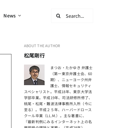
検
News
索
…
ABOUT THE AUTHOR
松尾剛行
まつお・たかゆき 弁護士
（第一東京弁護士会、60
期）、ニューヨーク州弁
護士、情報セキュリティ
スペシャリスト。平成18年、東京大学法
学部卒業。平成19年、司法研修所修了、
桃尾・松尾・難波法律事務所入所（今に
至る）。平成２５年、ハーバードロース
クール卒業（LL.M.）。主な著書に、
『最新判例にみるインターネット上の名
誉毀損の理論と実務』（平成28年）、