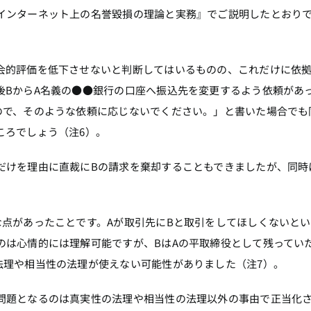
インターネット上の名誉毀損の理論と実務』でご説明したとおり
会的評価を低下させないと判断してはいるものの、これだけに依
後BからA名義の●●銀行の口座へ振込先を変更するよう依頼があ
ので、そのような依頼に応じないでください。」と書いた場合でも
ころでしょう（注6）。
だけを理由に直裁にBの請求を棄却することもできましたが、同時
な点があったことです。Aが取引先にBと取引をしてほしくないと
のは心情的には理解可能ですが、BはAの平取締役として残ってい
法理や相当性の法理が使えない可能性がありました（注7）。
問題となるのは真実性の法理や相当性の法理以外の事由で正当化