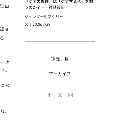
「ケアの倫理」は「ケアする私」を救
な理由
うのか？――対談後記
ジェンダー対話シリー
ズ
|
2026/7/28
な調査
る
連載一覧
も、正
です。
アーカイブ
なった
あり、