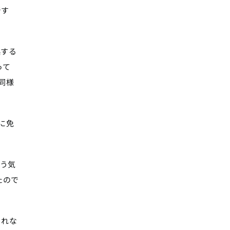
です
拠する
って
同様
に免
いう気
たので
されな