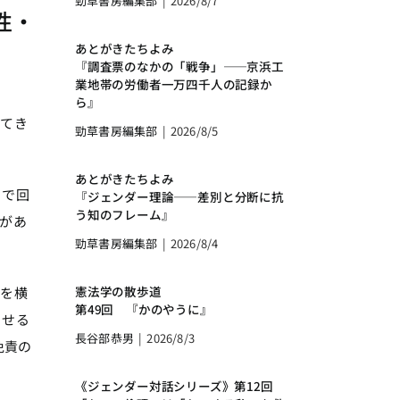
勁草書房編集部
|
2026/8/7
性・
あとがきたちよみ
『調査票のなかの「戦争」――京浜工
業地帯の労働者一万四千人の記録か
ら』
てき
勁草書房編集部
|
2026/8/5
あとがきたちよみ
）で回
『ジェンダー理論――差別と分断に抗
う知のフレーム』
があ
勁草書房編集部
|
2026/8/4
憲法学の散歩道
産を横
第49回 『かのやうに』
させる
長谷部恭男
|
2026/8/3
免責の
《ジェンダー対話シリーズ》第12回