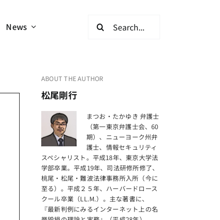
検
News
索
…
ABOUT THE AUTHOR
松尾剛行
まつお・たかゆき 弁護士
（第一東京弁護士会、60
期）、ニューヨーク州弁
護士、情報セキュリティ
スペシャリスト。平成18年、東京大学法
学部卒業。平成19年、司法研修所修了、
桃尾・松尾・難波法律事務所入所（今に
至る）。平成２５年、ハーバードロース
クール卒業（LL.M.）。主な著書に、
『最新判例にみるインターネット上の名
誉毀損の理論と実務』（平成28年）、