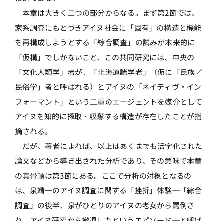
本章は大きく二つの部分からなる。まず第2節では、
家系調査にもとづきアイヌ社会に「固有」の構造と機能
を再構成しようとする「綜合調査」の試みが本来的に
「仮構」でしかないこと、この共同研究には、中央の
「文化人類学」者が、「北海道諸学者」（仮に「民族／
民俗学」者と呼ばれる）とアイヌの「ネイティヴ・イン
フォーマント」という二重のエージェントを媒介として
アイヌを知的に搾取・収奪する構造が存在したことが指
摘される。
だが、著者によれば、以上はあくまでも活字化された
論文などから導き出された分析であり、その意味で本章
の真骨頂は第3節にある。ここで分析の対象となるの
は、泉靖一のアイヌ調査に関する「挫折」体験─「綜合
調査」の後半、泉がひとりのアイヌの老女から罵倒さ
れ、アイヌ研究から撤退したというエピソード─と呼ば