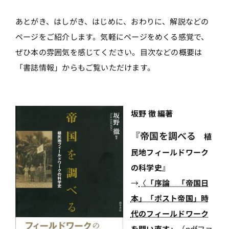
あとがき、はしがき、はじめに、おわりに、解説などの
ページをご紹介します。気軽にページをめくる感覚で、
ぜひ本の雰囲気を感じてください。目次などの概要は
「書誌情報」からもご覧いただけます。
坂野 徹 編著
『帝国を調べる
植
民地フィールドワーク
の科学史』
→
〈
「序論 「帝国日
本」「ポスト帝国」時
代のフィールドワーク
を問い直す」
（pdfファ