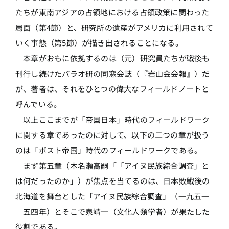
たちが東南アジアの占領地における占領政策に関わった
局面（第4節）と、研究所の遺産がアメリカに利用されて
いく事態（第5節）が描き出されることになる。
本章がおもに依拠するのは（元）研究員たちが戦後も
刊行し続けたパラオ研の同窓会誌（『岩山会会報』）だ
が、著者は、それをひとつの偉大なフィールドノートと
呼んでいる。
以上ここまでが「帝国日本」時代のフィールドワーク
に関する章であったのに対して、以下の二つの章が扱う
のは「ポスト帝国」時代のフィールドワークである。
まず第五章（木名瀬高嗣「「アイヌ民族綜合調査」と
は何だったのか」）が焦点を当てるのは、日本敗戦後の
北海道を舞台とした「アイヌ民族綜合調査」（一九五一
─五四年）とそこで泉靖一（文化人類学者）が果たした
役割である。