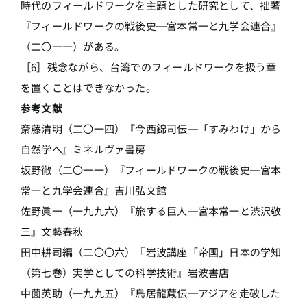
時代のフィールドワークを主題とした研究として、拙著
『フィールドワークの戦後史─宮本常一と九学会連合』
（二〇一一）がある。
［6］残念ながら、台湾でのフィールドワークを扱う章
を置くことはできなかった。
参考文献
斎藤清明（二〇一四）『今西錦司伝─「すみわけ」から
自然学へ』ミネルヴァ書房
坂野徹（二〇一一）『フィールドワークの戦後史─宮本
常一と九学会連合』吉川弘文館
佐野眞一（一九九六）『旅する巨人─宮本常一と渋沢敬
三』文藝春秋
田中耕司編（二〇〇六）『岩波講座「帝国」日本の学知
（第七巻）実学としての科学技術』岩波書店
中薗英助（一九九五）『鳥居龍蔵伝─アジアを走破した