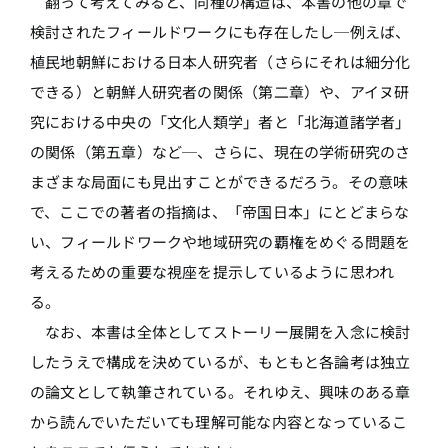
翻って考えてみると、同種の構造は、本書の他の章で
検討されたフィールドワークにも存在したし─例えば、
植民地朝鮮における日本人研究者（さらにそれは細分化
できる）と朝鮮人研究者の関係（第二章）や、アイヌ研
究における中央の「文化人類学」者と「北海道諸学者」
の関係（第五章）など─、さらに、現在の学術研究のさ
まざまな局面にも見出すことができるだろう。その意味
で、ここでの著者の指摘は、「帝国日本」にとどまらな
い、フィールドワークや地域研究の覇権をめぐる問題を
考えるための重要な視座を提示しているように思われ
る。
なお、本書は全体としてストーリー展開を入念に検討
したうえで構成を決めているが、もともと各論考は独立
の論文として執筆されている。それゆえ、興味のある章
から読んでいただいても理解可能な内容となっているこ