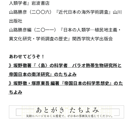
人類学者』岩波書店
山路勝彦（二〇〇六）『近代日本の海外学術調査』山川
出版社
山路勝彦編（二〇一一）『日本の人類学─植民地主義・
異文化研究・学術調査の歴史』関西学院大学出版会
あわせてどうぞ！
》坂野徹著『〈島〉の科学者 パラオ熱帯生物研究所と
帝国日本の南洋研究』のたちよみ
》坂野徹・塚原東吾 編著『帝国日本の科学思想史』のた
ちよみ