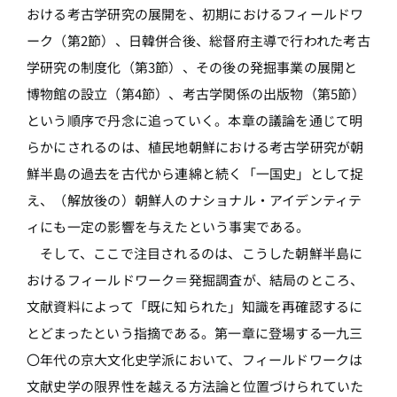
おける考古学研究の展開を、初期におけるフィールドワ
ーク（第2節）、日韓併合後、総督府主導で行われた考古
学研究の制度化（第3節）、その後の発掘事業の展開と
博物館の設立（第4節）、考古学関係の出版物（第5節）
という順序で丹念に追っていく。本章の議論を通じて明
らかにされるのは、植民地朝鮮における考古学研究が朝
鮮半島の過去を古代から連綿と続く「一国史」として捉
え、（解放後の）朝鮮人のナショナル・アイデンティテ
ィにも一定の影響を与えたという事実である。
そして、ここで注目されるのは、こうした朝鮮半島に
おけるフィールドワーク＝発掘調査が、結局のところ、
文献資料によって「既に知られた」知識を再確認するに
とどまったという指摘である。第一章に登場する一九三
〇年代の京大文化史学派において、フィールドワークは
文献史学の限界性を越える方法論と位置づけられていた