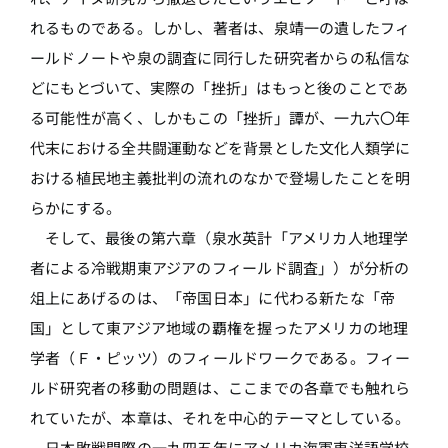
れるものである。しかし、著者は、泉靖一の遺したフィ
ールドノートや泉の調査に同行した研究者からの私信な
どにもとづいて、実際の「挫折」はもっと後のことであ
る可能性が高く、しかもこの「挫折」譚が、一九六〇年
代末における全共闘運動などを背景とした文化人類学に
おける植民地主義批判の流れのなかで登場したことを明
らかにする。
そして、最後の第六章（泉水英計「アメリカ人地理学
者による冷戦期東アジアのフィールド調査」）が分析の
俎上にあげるのは、「帝国日本」に代わる新たな「帝
国」として東アジア地域の覇権を握ったアメリカの地理
学者（Ｆ・ピッツ）のフィールドワークである。フィー
ルド研究者の移動の問題は、ここまでの各章でも触れら
れていたが、本章は、それを中心的テーマとしている。
日本敗戦間際の一九四五年にアメリカ海軍東洋語学校