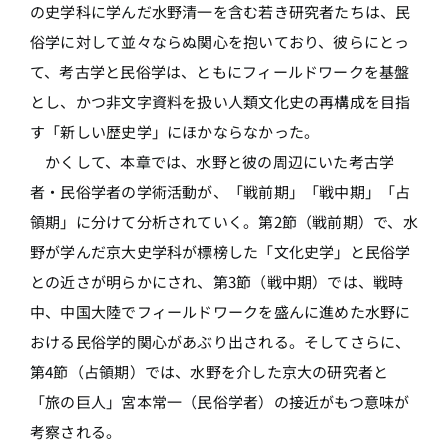
の史学科に学んだ水野清一を含む若き研究者たちは、民
俗学に対して並々ならぬ関心を抱いており、彼らにとっ
て、考古学と民俗学は、ともにフィールドワークを基盤
とし、かつ非文字資料を扱い人類文化史の再構成を目指
す「新しい歴史学」にほかならなかった。
かくして、本章では、水野と彼の周辺にいた考古学
者・民俗学者の学術活動が、「戦前期」「戦中期」「占
領期」に分けて分析されていく。第2節（戦前期）で、水
野が学んだ京大史学科が標榜した「文化史学」と民俗学
との近さが明らかにされ、第3節（戦中期）では、戦時
中、中国大陸でフィールドワークを盛んに進めた水野に
おける民俗学的関心があぶり出される。そしてさらに、
第4節（占領期）では、水野を介した京大の研究者と
「旅の巨人」宮本常一（民俗学者）の接近がもつ意味が
考察される。