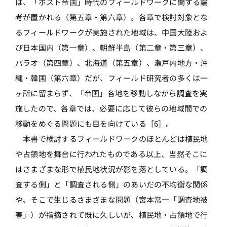
は、「ポスト帝国」時代のフィールドワークに関する論
考が置かれる（第五章・第六章）。各章で検討対象とな
るフィールドワークが実施された地域は、中国大陸およ
び日本国内（第一章）、朝鮮半島（第二章・第三章）、
パラオ（第四章）、北海道（第五章）、瀬戸内地方・沖
縄・韓国（第六章）だが、フィールド研究者の多くは一
ヶ所に留まらず、「帝国」各地を移動しながら調査を実
施したので、各章では、必要に応じて彼らの地域間での
移動をめぐる問題にも目を向けている［6］。
本書で検討するフィールドワークのほとんどは植民地
や占領地を舞台に行われたものである以上、当然そこに
はさまざまな形で植民地状況が影を落としている。「調
査する側」と「調査される側」のあいだの不均衡な関係
や、そこで生じるさまざまな問題（宮本常一「調査地被
害」）が指摘されて既に久しいが、植民地・占領地で行