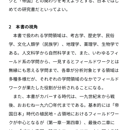
クと「帝国」との関わりを考えようとする、日本ではじ
めての研究書だといってよい。
2 本書の視角
本書で扱われる学問領域は、考古学、歴史学、民俗
学、文化人類学（民族学）、地理学、薬理学、生物学で
ある。人文科学から自然科学まで、また、いわゆるフィ
ールド系の学問から、一見するとフィールドワークとは
無縁にも思える学問まで、各章が分析対象とする領域は
多種多様だが、それぞれの学問領域のなかでフィールド
ワークが果たした役割が分析されることになる。
また、本書がカバーする時代は、一九世紀末から戦
後、おおむね一九六〇年代までである。基本的には「帝
国日本」時代の植民地・占領地におけるフィールドワー
クが中心となるが（第一章─第四章）、最後の二章に