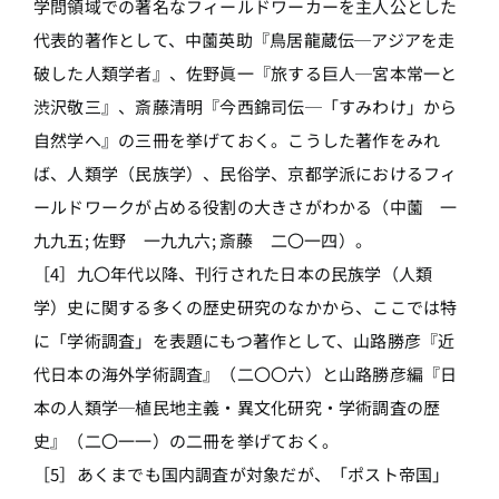
学問領域での著名なフィールドワーカーを主人公とした
代表的著作として、中薗英助『鳥居龍蔵伝─アジアを走
破した人類学者』、佐野眞一『旅する巨人─宮本常一と
渋沢敬三』、斎藤清明『今西錦司伝─「すみわけ」から
自然学へ』の三冊を挙げておく。こうした著作をみれ
ば、人類学（民族学）、民俗学、京都学派におけるフィ
ールドワークが占める役割の大きさがわかる（中薗 一
九九五; 佐野 一九九六; 斎藤 二〇一四）。
［4］九〇年代以降、刊行された日本の民族学（人類
学）史に関する多くの歴史研究のなかから、ここでは特
に「学術調査」を表題にもつ著作として、山路勝彦『近
代日本の海外学術調査』（二〇〇六）と山路勝彦編『日
本の人類学─植民地主義・異文化研究・学術調査の歴
史』（二〇一一）の二冊を挙げておく。
［5］あくまでも国内調査が対象だが、「ポスト帝国」