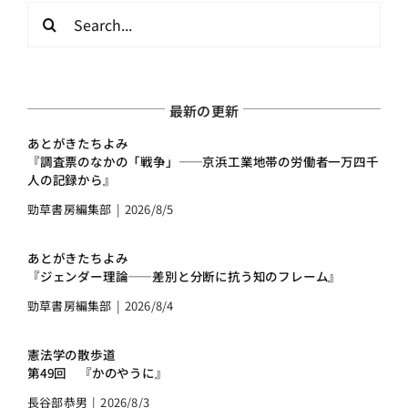
検
索
…
最新の更新
あとがきたちよみ
『調査票のなかの「戦争」――京浜工業地帯の労働者一万四千
人の記録から』
勁草書房編集部
|
2026/8/5
あとがきたちよみ
『ジェンダー理論――差別と分断に抗う知のフレーム』
勁草書房編集部
|
2026/8/4
憲法学の散歩道
第49回 『かのやうに』
長谷部恭男
|
2026/8/3