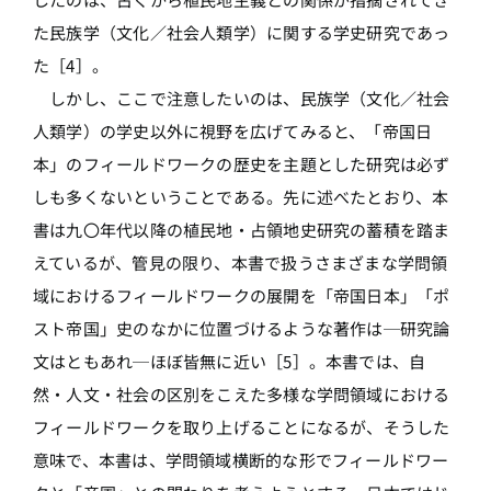
た民族学（文化／社会人類学）に関する学史研究であっ
た［4］。
しかし、ここで注意したいのは、民族学（文化／社会
人類学）の学史以外に視野を広げてみると、「帝国日
本」のフィールドワークの歴史を主題とした研究は必ず
しも多くないということである。先に述べたとおり、本
書は九〇年代以降の植民地・占領地史研究の蓄積を踏ま
えているが、管見の限り、本書で扱うさまざまな学問領
域におけるフィールドワークの展開を「帝国日本」「ポ
スト帝国」史のなかに位置づけるような著作は─研究論
文はともあれ─ほぼ皆無に近い［5］。本書では、自
然・人文・社会の区別をこえた多様な学問領域における
フィールドワークを取り上げることになるが、そうした
意味で、本書は、学問領域横断的な形でフィールドワー