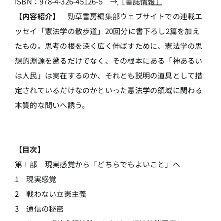
ISBN：978-4-326-45126-5 →
［書誌情報］
【内容紹介】
勁草書房編集部ウェブサイトでの連載エ
ッセイ「憲法学の散歩道」20回分に書下ろし2篇を加え
たもの。思考の根を深く広く伸ばすために、憲法学の思
想的淵源を遡るだけでなく、その根本にある「神あるい
は人民」は実在するのか、それとも説明の道具として措
定されているだけなのかといった憲法学の領域に関わる
本質的な問いへ誘う。
【目次】
第Ⅰ部 現実感覚から「どちらでもよいこと」へ
1 現実感覚
2 戦わない立憲主義
3 通信の秘密