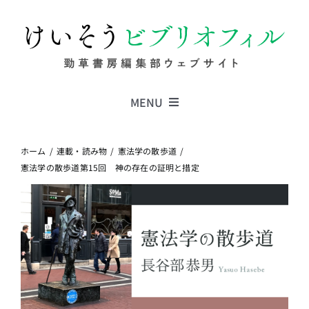
Skip
to
content
MENU
Series
ホーム
連載・読み物
憲法学の散歩道
憲法学の散歩道第15回 神の存在の証明と措定
Columns
News