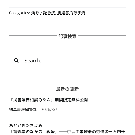
Categories:
連載・読み物
,
憲法学の散歩道
記事検索
検
索
…
最新の更新
『災害法律相談Ｑ＆Ａ』期間限定無料公開
勁草書房編集部
|
2026/8/7
あとがきたちよみ
『調査票のなかの「戦争」――京浜工業地帯の労働者一万四千