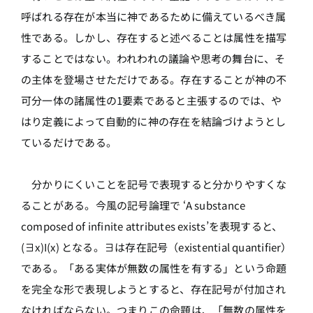
呼ばれる存在が本当に神であるために備えているべき属
性である。しかし、存在すると述べることは属性を描写
することではない。われわれの議論や思考の舞台に、そ
の主体を登場させただけである。存在することが神の不
可分一体の諸属性の1要素であると主張するのでは、や
はり定義によって自動的に神の存在を結論づけようとし
ているだけである。
分かりにくいことを記号で表現すると分かりやすくな
ることがある。今風の記号論理で ‘A substance
composed of infinite attributes exists’を表現すると、
(∃x)I(x) となる。∃は存在記号（existential quantifier）
である。「ある実体が無数の属性を有する」という命題
を完全な形で表現しようとすると、存在記号が付加され
なければならない。つまりこの命題は、「無数の属性を