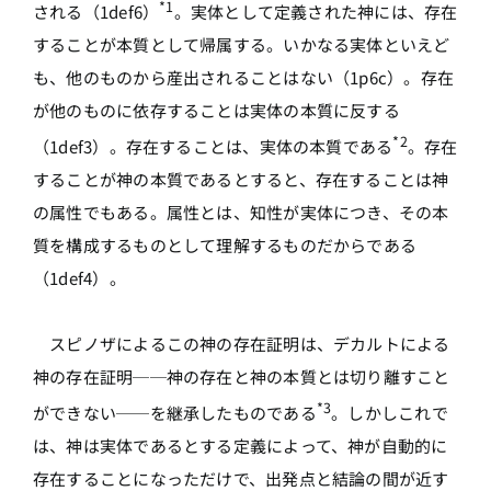
*1
される（1def6）
。実体として定義された神には、存在
することが本質として帰属する。いかなる実体といえど
も、他のものから産出されることはない（1p6c）。存在
が他のものに依存することは実体の本質に反する
*2
（1def3）。存在することは、実体の本質である
。存在
することが神の本質であるとすると、存在することは神
の属性でもある。属性とは、知性が実体につき、その本
質を構成するものとして理解するものだからである
（1def4）。
スピノザによるこの神の存在証明は、デカルトによる
神の存在証明──神の存在と神の本質とは切り離すこと
*3
ができない──を継承したものである
。しかしこれで
は、神は実体であるとする定義によって、神が自動的に
存在することになっただけで、出発点と結論の間が近す