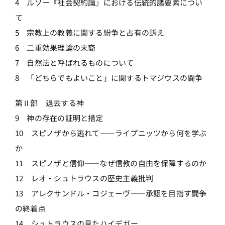
4 ルソー『社会契約論』における伝統的諸要素につい
て
5 宗教上の教義に関する紛争と占有の訴え
6 二重効果理論の末裔
7 自然法と呼ばれるものについて
8 「どちらでもよいこと」に関するトマジウスの闘争
第Ⅱ部 退去する神
9 神の存在の証明と措定
10 スピノザから逃れて――ライプニッツから何を学ぶ
か
11 スピノザと信仰――なぜ信教の自由を保障するのか
12 レオ・シュトラウスの歴史主義批判
13 アレクサンドル・コジェーヴ――承認を目指す闘争
の終着点
14 シュトラウスの見たハイデガー