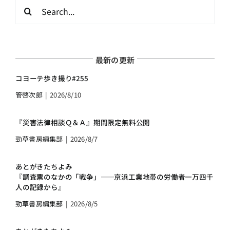
検
索
…
最新の更新
コヨーテ歩き撮り#255
管啓次郎
|
2026/8/10
『災害法律相談Ｑ＆Ａ』期間限定無料公開
勁草書房編集部
|
2026/8/7
あとがきたちよみ
『調査票のなかの「戦争」――京浜工業地帯の労働者一万四千
人の記録から』
勁草書房編集部
|
2026/8/5