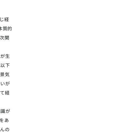
じ経
本質的
次関
ちが生
．以下
や景気
扱いが
きて経
知識が
をあ
さんの