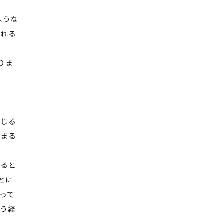
ような
される
りま
信じる
定まる
れると
とに
って
いう経