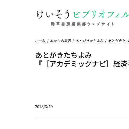
Skip
to
content
ホーム
本たちの周辺
あとがきたちよみ
あとがきた
あとがきたちよみ
『［アカデミックナビ］経済
2018/3/19