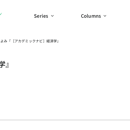
Series
Columns
ちよみ『［アカデミックナビ］経済学』
学』