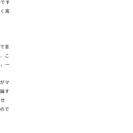
のです
しく高
で言
す．こ
も，一
がマ
理論す
ませ
なので