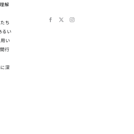
理解
人たち
あるい
に用い
人間行
こに深