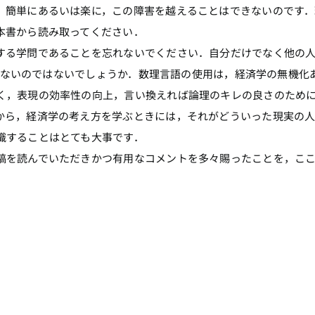
．簡単にあるいは楽に，この障害を越えることはできないのです．
本書から読み取ってください．
る学問であることを忘れないでください．自分だけでなく他の
は言えないのではないでしょうか．数理言語の使用は，経済学の無機化
く，表現の効率性の向上，言い換えれば論理のキレの良さのため
から，経済学の考え方を学ぶときには，それがどういった現実の
識することはとても大事です．
を読んでいただきかつ有用なコメントを多々賜ったことを，こ