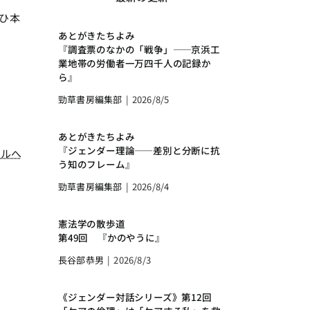
ひ本
あとがきたちよみ
『調査票のなかの「戦争」――京浜工
業地帯の労働者一万四千人の記録か
ら』
勁草書房編集部
|
2026/8/5
あとがきたちよみ
『ジェンダー理論――差別と分断に抗
イルへ
う知のフレーム』
勁草書房編集部
|
2026/8/4
憲法学の散歩道
第49回 『かのやうに』
長谷部恭男
|
2026/8/3
《ジェンダー対話シリーズ》第12回