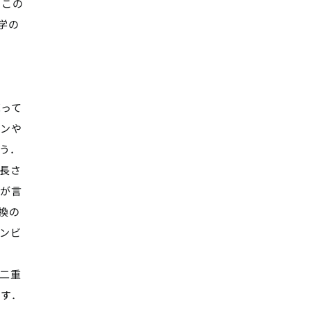
．この
学の
って
パンや
ょう．
長さ
とが言
換の
ンビ
二重
です．