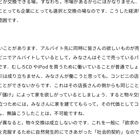
とが交換できる場，すなわち，市場があるからにほかなりません
にとっても企業にとっても選択と交換の場なのです．こうした経済
範囲です．
ことがあります．アルバイト先に同時に皆さんの欲しいものが売
ビニでアルバイトしているとして，みなさんはそこで売っている
．むしろCD やiPod を買うために働いていることが普通でし
は成り立ちません．みなさんが働こうと思っても，コンビニの店
ことができないからです．これはその店長さんの側からも同じこ
「儲け」によって家を欲しがっているとしましょう．すると物々交
立つためには，みなさんに家を建ててもらって，その代価としてコ
ん．無論こうしたことは，不可能ですね．
異なると，物々交換は成立しないのです．これを一般に「欲求の
を克服するために自然発生的にできあがった「社会的契約」なの