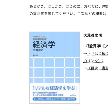
あとがき、はしがき、はじめに、おわりに、解
の雰囲気を感じてください。目次などの概要は
大瀧雅之 著
『経済学
［
→
〈
「はじめ
のリンク）〉
→
〈目次・書