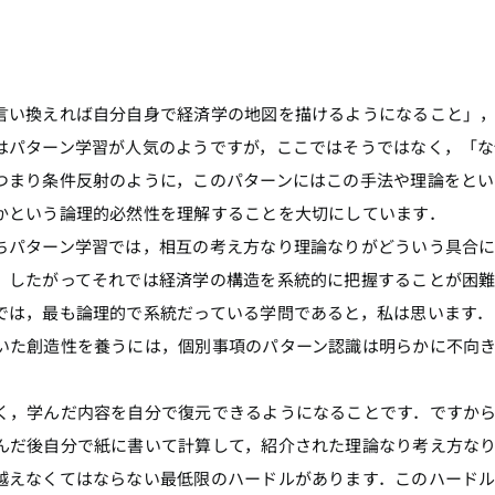
い換えれば自分自身で経済学の地図を描けるようになること」
はパターン学習が人気のようですが，ここではそうではなく，「な
つまり条件反射のように，このパターンにはこの手法や理論をとい
かという論理的必然性を理解することを大切にしています．
パターン学習では，相互の考え方なり理論なりがどういう具合に
．したがってそれでは経済学の構造を系統的に把握することが困
では，最も論理的で系統だっている学問であると，私は思います．
いた創造性を養うには，個別事項のパターン認識は明らかに不向
，学んだ内容を自分で復元できるようになることです．ですか
んだ後自分で紙に書いて計算して，紹介された理論なり考え方な
越えなくてはならない最低限のハードルがあります．このハード