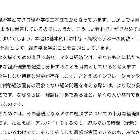
済学とマクロ経済学の二本立てからなっています．しかしでは同
のように関連しているのでしょうか．こうした素朴ですがきわめて
てよいでしょう．本書は基本的には中学・高校で学ぶ一次関数・二
た体系として，経済学を学ぶことを目的としています．
を描くための道具であり，マクロ経済学は，それをもとに私た
まな経済現象を記述し分析することを目的としていると考えます
発生しない特有な現象が存在します．たとえばインフレーション
た貨幣経済固有の現象でない経済問題を考える際には，より取り
のです．なぜならば，理論は平易であるほど，多くの人が共有で
らなのです．
ためには，その基礎となるミクロ経済学についての十分な基礎
です．たとえば，アルバイトをするのも，遊んでいる時間（余暇）
しているわけです．そしてそうした選択が実現できるのも，みな