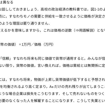
では異なる
話ししておきましょう．高校の政治経済の教科書では，図1-1の
点に，すなわちモノの需要と供給を一致させるように価格が決定
のような理屈は罷り通りません．
えるかを意味しますから，これは価格の逆数（⇒用語解説）とな
幣の価値） = 1万円／価格（万円）
信頼」すなわち将来も同じ価値で貨幣が通用すると，みんなが
ない限り，貨幣の価値，言い換えれば，価格は需給とは無関係に
は，すなわち将来，物価が上昇し貨幣価値が低下すると予想さ
給を均衡されるより高く定まり，Aʙ だけの売れ残りが出てしまうこ
ような場合企業は損失をこうむります．そして売れないものをつく
必要のなくなった人を解雇することになります．こうして失業と