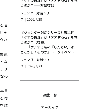
「ケアの倫理」は「ケアする私」を救
うのか？――対談後記
ジェンダー対話シリー
ズ
|
2026/7/28
，を目
ぜそ
《ジェンダー対話シリーズ》第11回
「ケアの倫理」は「ケアする私」を救
うハ
うのか？（後編）
――『ケアする私の「しんどい」は、
どこからくるのか』トークイベント
関連
ジェンダー対話シリー
難とな
ズ
|
2026/7/23
この
きなの
ら本書
連載一覧
りを復
ルを越
アーカイブ