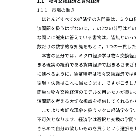
1.1 物々交換経済と貨幣経済
1.1.1 市場の働き
ほとんどすべての経済学の入門書は，ミクロ経
済問題を扱うはずなのに，この2つの分野はど
な問いに誠実に答えている書物は，皆無といっ
数だけの数学的な知識をもとに，1つの一貫し
本書の区分では，ミクロ経済学は物々交換経済
きる現実の経済である貨幣経済で起きるさまざ
に述べるように，貨幣経済は物々交換経済では
循環・失業はこれに当たります．ですがこうし
簡単な物々交換経済のモデルを用いた方が良い
済問題を考える大切な視点を提供してくれるか
またより複雑な現象を扱うマクロ経済学を学ぶ
不可欠となります．経済学は選択と交換の学問
きらめて自分の欲しいものを買うという選択を