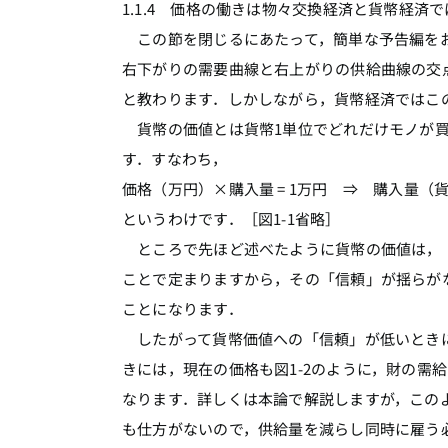
1.1.4 価格の働きは物々交換経済と貨幣経済
この節を閉じるにあたって，簡単な予告編をお
右下がりの需要曲線と右上がりの供給曲線の交
と教わります．しかしながら，貨幣経済ではこ
貨幣の価値とは貨幣1単位でどれだけモノが買
す．すなわち，
価格（万円）×購入量 = 1万円 ⇒ 購入量（貨
というわけです．［図1-1省略］
ところで先ほど述べたように貨幣の価値は，「
ことで定まりますから，その「信頼」が揺らが
ことになります．
したがって貨幣価値への「信頼」が低いときに
きには，現在の価格も図1-2のように，財の需
なります．詳しくは本論で解説しますが，この
も仕方がないので，供給量を減らし同時に雇う