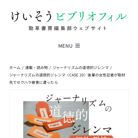
Skip
to
content
MENU
Series
ホーム
連載・読み物
ジャーナリズムの道徳的ジレンマ
ジャーナリズムの道徳的ジレンマ〈CASE 20〉後輩の女性記者が取材
先でセクハラ被害に遭ったら
Columns
News