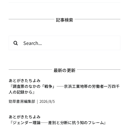
記事検索
検
索
…
最新の更新
あとがきたちよみ
『調査票のなかの「戦争」――京浜工業地帯の労働者一万四千
人の記録から』
勁草書房編集部
|
2026/8/5
あとがきたちよみ
『ジェンダー理論――差別と分断に抗う知のフレーム』