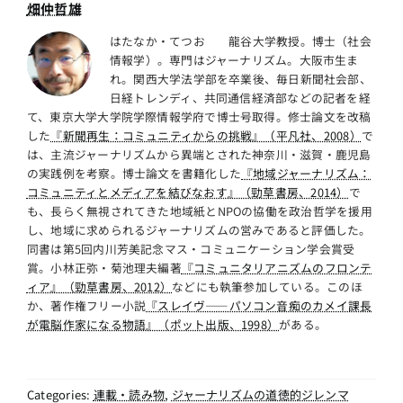
畑仲哲雄
はたなか・てつお 龍谷大学教授。博士（社会
情報学）。専門はジャーナリズム。大阪市生ま
れ。関西大学法学部を卒業後、毎日新聞社会部、
日経トレンディ、共同通信経済部などの記者を経
て、東京大学大学院学際情報学府で博士号取得。修士論文を改稿
した
『新聞再生：コミュニティからの挑戦』（平凡社、2008）
で
は、主流ジャーナリズムから異端とされた神奈川・滋賀・鹿児島
の実践例を考察。博士論文を書籍化した
『地域ジャーナリズム：
コミュニティとメディアを結びなおす』（勁草書房、2014）
で
も、長らく無視されてきた地域紙とNPOの協働を政治哲学を援用
し、地域に求められるジャーナリズムの営みであると評価した。
同書は第5回内川芳美記念マス・コミュニケーション学会賞受
賞。小林正弥・菊池理夫編著
『コミュニタリアニズムのフロンテ
ィア』（勁草書房、2012）
などにも執筆参加している。このほ
か、著作権フリー小説
『スレイヴ――パソコン音痴のカメイ課長
が電脳作家になる物語』（ポット出版、1998）
がある。
Categories:
連載・読み物
,
ジャーナリズムの道徳的ジレンマ