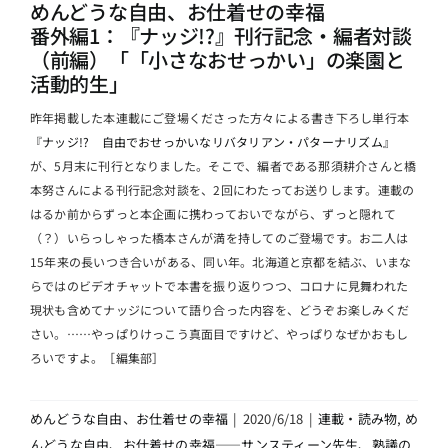
めんどうな自由、お仕着せの幸福
番外編1：『ナッジ!?』刊行記念・編者対談
（前編）「「小さなおせっかい」の楽園と
活動的生」
昨年掲載した本連載にご登場くださった方々による書き下ろし単行本
『ナッジ!? 自由でおせっかいなリバタリアン・パターナリズム』
が、5月末に刊行となりました。そこで、編者である那須耕介さんと橋
本努さんによる刊行記念対談を、2回にわたってお送りします。連載の
はるか前からずっと本企画に携わっておいでながら、ずっと隠れて
（？）いらっしゃった橋本さんが満を持してのご登場です。お二人は
15年来の長いつき合いがある、同い年。北海道と京都を結ぶ、いまな
らではのビデオチャットで本書を振り返りつつ、コロナに見舞われた
現状も含めてナッジについて語り合った内容を、どうぞお楽しみくだ
さい。……やっぱりけっこう真面目ですけど、やっぱりなぜかおもし
ろいですよ。［編集部］
めんどうな自由、お仕着せの幸福
|
2020/6/18
|
連載・読み物
,
め
んどうな自由、お仕着せの幸福――サンスティーン先生、熟議の