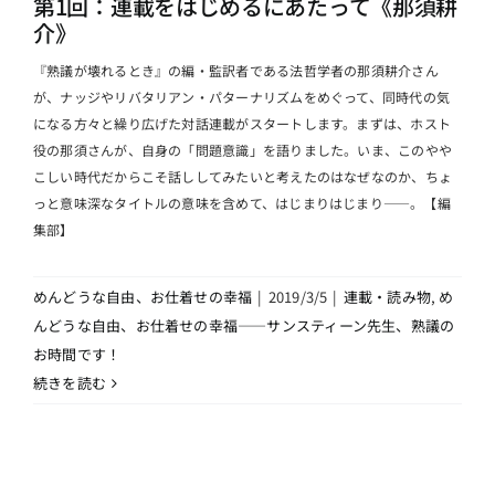
第1回：連載をはじめるにあたって《那須耕
介》
『熟議が壊れるとき』の編・監訳者である法哲学者の那須耕介さん
が、ナッジやリバタリアン・パターナリズムをめぐって、同時代の気
になる方々と繰り広げた対話連載がスタートします。まずは、ホスト
役の那須さんが、自身の「問題意識」を語りました。いま、このやや
こしい時代だからこそ話ししてみたいと考えたのはなぜなのか、ちょ
っと意味深なタイトルの意味を含めて、はじまりはじまり――。【編
集部】
めんどうな自由、お仕着せの幸福
|
2019/3/5
|
連載・読み物
,
め
んどうな自由、お仕着せの幸福――サンスティーン先生、熟議の
お時間です！
続きを読む