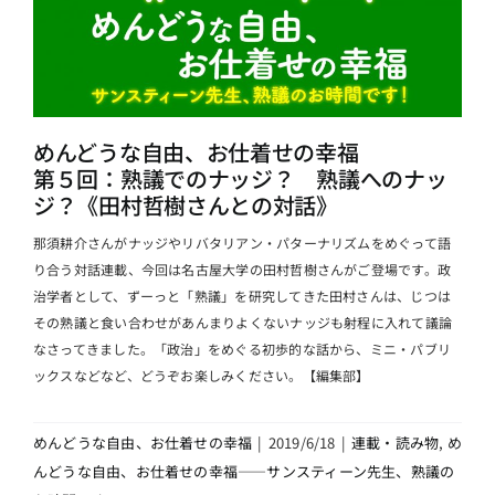
めんどうな自由、お仕着せの幸福
第５回：熟議でのナッジ？ 熟議へのナッ
ジ？《田村哲樹さんとの対話》
那須耕介さんがナッジやリバタリアン・パターナリズムをめぐって語
り合う対話連載、今回は名古屋大学の田村哲樹さんがご登場です。政
治学者として、ずーっと「熟議」を研究してきた田村さんは、じつは
その熟議と食い合わせがあんまりよくないナッジも射程に入れて議論
なさってきました。「政治」をめぐる初歩的な話から、ミニ・パブリ
ックスなどなど、どうぞお楽しみください。【編集部】
めんどうな自由、お仕着せの幸福
|
2019/6/18
|
連載・読み物
,
め
んどうな自由、お仕着せの幸福――サンスティーン先生、熟議の