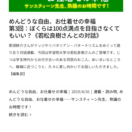
めんどうな自由、お仕着せの幸福
第3回：ぼくらは100点満点を目指さなくて
もいい？《若松良樹さんとの対話》
那須耕介さんがナッジやリバタリアン・パターナリズムをめぐって語
り合う対話連載、今回は学習院大学の若松良樹さんのご登場です。じ
つは学生時代からお付き合いのある同窓のお二人。あいまいなところ
へ、繊細に近づこうと、久々に差し向かいでお話しいただきました。
【編集部】
めんどうな自由、お仕着せの幸福
|
2019/4/16
|
連載・読み物
,
め
んどうな自由、お仕着せの幸福――サンスティーン先生、熟議の
お時間です！
続きを読む