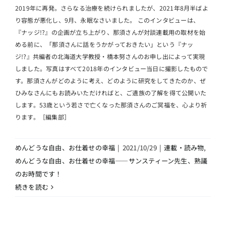
2019年に再発。さらなる治療を続けられましたが、2021年8月半ばよ
り容態が悪化し、9月、永眠なさいました。 このインタビューは、
『ナッジ!?』の企画が立ち上がり、那須さんが対談連載用の取材を始
める前に、「那須さんに話をうかがっておきたい」という『ナッ
ジ!?』共編者の北海道大学教授・橋本努さんのお申し出によって実現
しました。写真はすべて2018年のインタビュー当日に撮影したもので
す。那須さんがどのように考え、どのように研究をしてきたのか、ぜ
ひみなさんにもお読みいただければと、ご遺族の了解を得て公開いた
します。53歳という若さで亡くなった那須さんのご冥福を、心より祈
ります。［編集部］
めんどうな自由、お仕着せの幸福
|
2021/10/29
|
連載・読み物
,
めんどうな自由、お仕着せの幸福――サンスティーン先生、熟議
のお時間です！
続きを読む