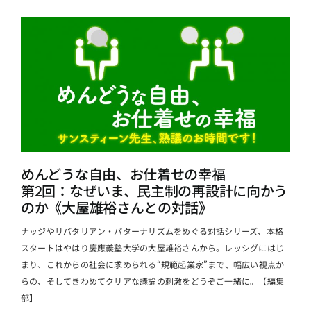
めんどうな自由、お仕着せの幸福
第2回：なぜいま、民主制の再設計に向かう
のか《大屋雄裕さんとの対話》
ナッジやリバタリアン・パターナリズムをめぐる対話シリーズ、本格
スタートはやはり慶應義塾大学の大屋雄裕さんから。レッシグにはじ
まり、これからの社会に求められる“規範起業家”まで、幅広い視点か
らの、そしてきわめてクリアな議論の刺激をどうぞご一緒に。【編集
部】