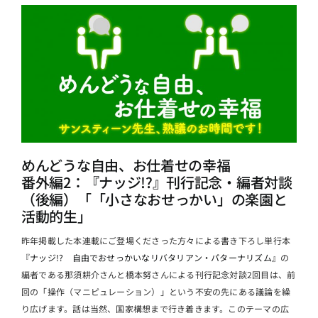
めんどうな自由、お仕着せの幸福
番外編2：『ナッジ!?』刊行記念・編者対談
（後編）「「小さなおせっかい」の楽園と
活動的生」
昨年掲載した本連載にご登場くださった方々による書き下ろし単行本
『ナッジ!? 自由でおせっかいなリバタリアン・パターナリズム』
の
編者である那須耕介さんと橋本努さんによる刊行記念対談2回目は、前
回の「操作（マニピュレーション）」という不安の先にある議論を繰
り広げます。話は当然、国家構想まで行き着きます。このテーマの広