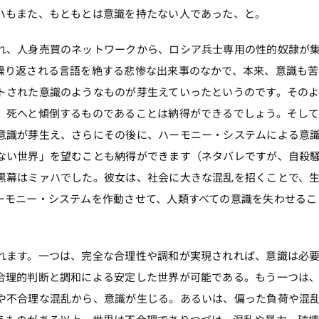
ハもまた、もともとは意識を持たない人であった、と。
れ、人身売買のネットワークから、ロシア兵士専用の性的奴隷が
繰り返される言語を絶する悲惨な出来事のなかで、本来、意識も苦
トされた意識のようなものが芽生えていったというのです。その
、死へと傾倒するものであることは納得ができるでしょう。そして
意識が芽生え、さらにその後に、ハーモニー・システムによる意
ない世界」を望むことも納得ができます（ネタバレですが、自殺
黒幕はミァハでした。彼女は、社会に大きな混乱を招くことで、
ーモニー・システムを作動させて、人類すべての意識を失わせるこ
れます。一つは、完全な合理性や調和が実現されれば、意識は必
合理的判断と調和による安定した世界が可能である。もう一つは
や不合理な混乱から、意識が生じる。あるいは、偏った負荷や混