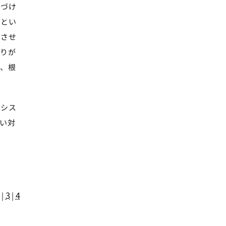
みづけ
脳とい
動させ
陥りが
が、根
のシス
い対
2
3
4
|
|