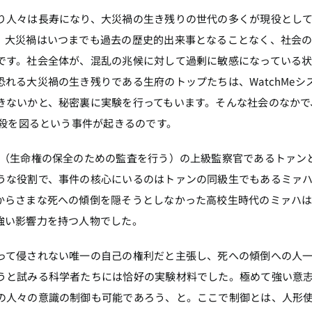
り人々は長寿になり、大災禍の生き残りの世代の多くが現役とし
、大災禍はいつまでも過去の歴史的出来事となることなく、社会
です。社会全体が、混乱の兆候に対して過剰に敏感になっている
れる大災禍の生き残りである生府のトップたちは、WatchMeシ
きないかと、秘密裏に実験を行ってもいます。そんな社会のなかで
自殺を図るという事件が起きるのです。
局（生命権の保全のための監査を行う）の上級監察官であるトァン
うな役割で、事件の核心にいるのはトァンの同級生でもあるミァ
からさまな死への傾倒を隠そうとしなかった高校生時代のミァハ
強い影響力を持つ人物でした。
って侵されない唯一の自己の権利だと主張し、死への傾倒への人
うと試みる科学者たちには恰好の実験材料でした。極めて強い意
の人々の意識の制御も可能であろう、と。ここで制御とは、人形