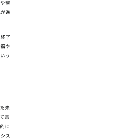
者や環
究が進
験終了
幸福や
という
った未
て意
理的に
・シス