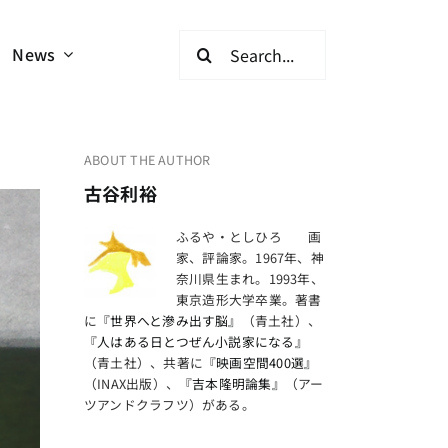
検
News
索
…
ABOUT THE AUTHOR
古谷利裕
ふるや・としひろ 画
家、評論家。1967年、神
奈川県生まれ。1993年、
東京造形大学卒業。著書
に
『世界へと滲み出す脳』
（青土社）、
『人はある日とつぜん小説家になる』
（青土社）、共著に
『映画空間400選』
（INAX出版）、
『吉本隆明論集』
（アー
ツアンドクラフツ）がある。