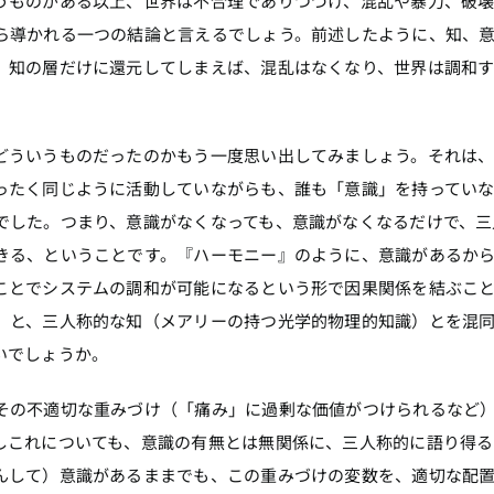
うものがある以上、世界は不合理でありつづけ、混乱や暴力、破
ら導かれる一つの結論と言えるでしょう。前述したように、知、
、知の層だけに還元してしまえば、混乱はなくなり、世界は調和
どういうものだったのかもう一度思い出してみましょう。それは
ったく同じように活動していながらも、誰も「意識」を持ってい
でした。つまり、意識がなくなっても、意識がなくなるだけで、三
きる、ということです。『ハーモニー』のように、意識があるか
ことでシステムの調和が可能になるという形で因果関係を結ぶこ
）と、三人称的な知（メアリーの持つ光学的物理的知識）とを混
いでしょうか。
その不適切な重みづけ（「痛み」に過剰な価値がつけられるなど
しこれについても、意識の有無とは無関係に、三人称的に語り得る
んして）意識があるままでも、この重みづけの変数を、適切な配