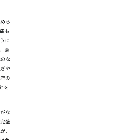
集めら
痛も
ように
、意
識のな
騒ぎや
生府の
とを
要がな
、完璧
乱が、