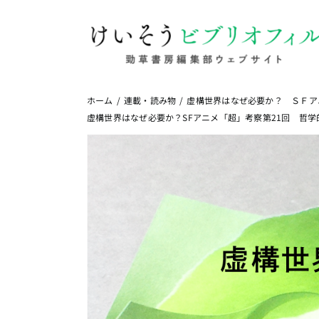
Skip
to
content
ホーム
連載・読み物
虚構世界はなぜ必要か？ ＳＦア
虚構世界はなぜ必要か？SFアニメ「超」考察第21回 哲