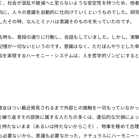
く、社会が混乱や破滅へと至らないような安定性を持つため、他
向に、人々の意識を自動的に仕向けていくというものでした。研
したその時、なんとミァハは意識そのものを失っていたのです。
る時も、普段の通りに行動し、会話もしていました。しかし、実
記憶が一切ないというのです。意識はなく、ただぼんやりとした
和を実現するハーモニー・システムは、人を哲学的ゾンビにする
彼女はつい最近発見されるまで外部との接触を一切もっていなか
を繰り返すその部族に属する人たちの多くは、遺伝的な欠損によっ
を持たないまま（あるいは持たないからこそ）、物事を極めて合
も必要ないから、意識も必要なかった、ナチュラルにハーモニー