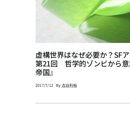
虚構世界はなぜ必要か？SF
第21回 哲学的ゾンビから
帝国』
2017/7/12
By
古谷利裕