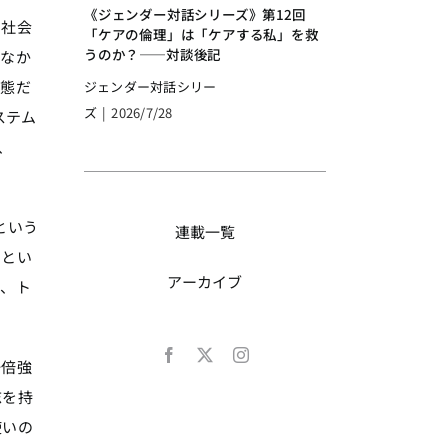
《ジェンダー対話シリーズ》第12回
て社会
「ケアの倫理」は「ケアする私」を救
うのか？――対談後記
のなか
状態だ
ジェンダー対話シリー
ズ
|
2026/7/28
ステム
、
という
連載一覧
ハとい
アーカイブ
は、ト
一倍強
志を持
使いの