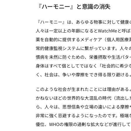
『ハーモニー』と意識の消失
『ハーモニー』は、あらゆる物事に対して健康
人々は一定以上の年齢になるとWatchMeと
薬を自動的に提供するメディケア（個人用医療
常的健康監視システムに繋がっています。人々
慣病を未然に防ぐための、栄養摂取や生活パタ
身体はすべて個としてではなく「社会的に希少
く、社会は、争いや摩擦をでき得る限り避ける
このような社会が生まれたことには理由がある
かねないほどの世界的な大混乱の時代（流出し
ら、人々は、思想信条や立場の違いによる摩擦
非常に強く忌避するようになったのです。極端
優位、WHOの権限の過剰な拡大などが進行し