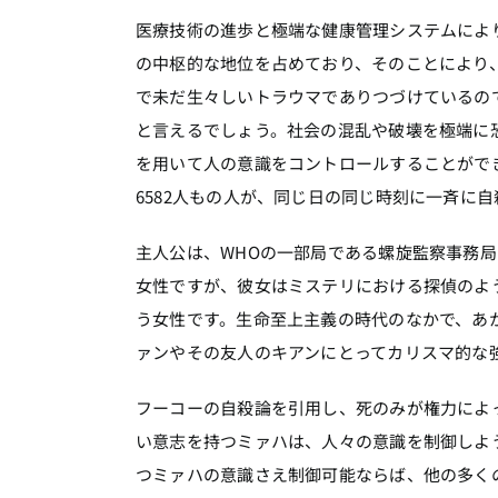
医療技術の進歩と極端な健康管理システムによ
の中枢的な地位を占めており、そのことにより
で未だ生々しいトラウマでありつづけているの
と言えるでしょう。社会の混乱や破壊を極端に恐
を用いて人の意識をコントロールすることがで
6582人もの人が、同じ日の同じ時刻に一斉に
主人公は、WHOの一部局である螺旋監察事務
女性ですが、彼女はミステリにおける探偵のよ
う女性です。生命至上主義の時代のなかで、あ
ァンやその友人のキアンにとってカリスマ的な
フーコーの自殺論を引用し、死のみが権力によ
い意志を持つミァハは、人々の意識を制御しよ
つミァハの意識さえ制御可能ならば、他の多く