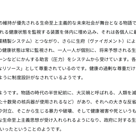
の維持が優先される生命至上主義的な未来社会が舞台となる物語
呼ばれる健康状態を監視する装置を体内に埋め込み、それは各個人に
薬精製システム）とつながり、さらに生府（ヴァイガメント）によ
の健康状態は常に監視され、一人一人が個別に、将来予想される
ーンなどにかんする助言（圧力）をシステムから受けています。
なリソース」として尊重されているのです。健康の過剰な尊重だけ
ように制度設計がなされているようです。
ようです。物語の時代の半世紀前に、大災禍と呼ばれる、人類を
た十数発の核兵器が使用されるなど）があり、それへの大きな反
や対立、そこから生じる暴力や破壊、そして健康被害や死という
な生命至上主義思想が受け入れられるようになり、政府に対する
ていったということのようです。