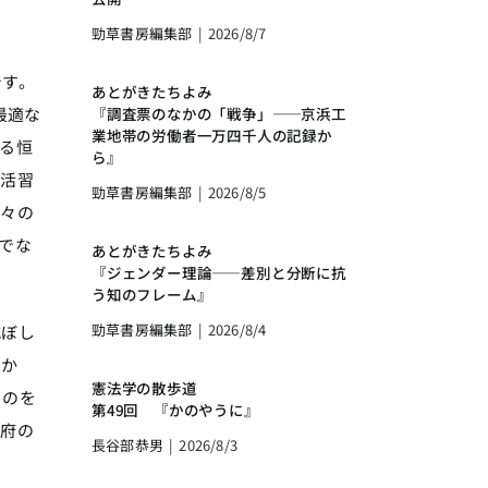
勁草書房編集部
|
2026/8/7
です。
あとがきたちよみ
『調査票のなかの「戦争」――京浜工
最適な
業地帯の労働者一万四千人の記録か
る恒
ら』
生活習
勁草書房編集部
|
2026/8/5
各々の
でな
あとがきたちよみ
『ジェンダー理論――差別と分断に抗
う知のフレーム』
勁草書房編集部
|
2026/8/4
滅ぼし
省か
憲法学の散歩道
ものを
第49回 『かのやうに』
生府の
長谷部恭男
|
2026/8/3