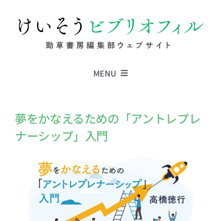
Skip
to
content
MENU
Series
夢をかなえるための「アントレプレ
ナーシップ」入門
Columns
News