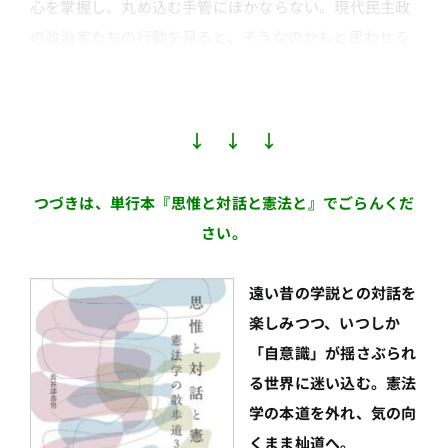
心を掌握し、丸め込む手管にほかならない。現代民主政
の政治家たちの行動を見ると、そうなのかもと思わせる
話ではある。
↓ ↓ ↓
つづきは、単行本『思惟と対話と憲法と』でごらんくだ
さい。
遠い昔の学説との対話を
楽しみつつ、いつしか
「自意識」が揺さぶられ
る世界に迷い込む。憲法
学の本道を外れ、気の向
くまま杣道へ。