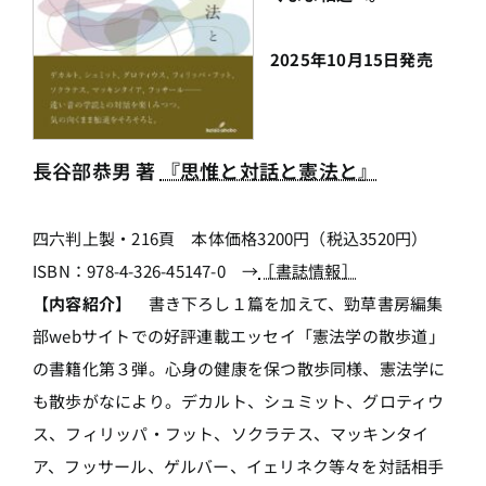
2025年10月15日発売
長谷部恭男 著
『思惟と対話と憲法と』
四六判上製・216頁 本体価格3200円（税込3520円）
ISBN：978-4-326-45147-0 →
［書誌情報］
【内容紹介】
書き下ろし１篇を加えて、勁草書房編集
部webサイトでの好評連載エッセイ「憲法学の散歩道」
の書籍化第３弾。心身の健康を保つ散歩同様、憲法学に
も散歩がなにより。デカルト、シュミット、グロティウ
ス、フィリッパ・フット、ソクラテス、マッキンタイ
ア、フッサール、ゲルバー、イェリネク等々を対話相手