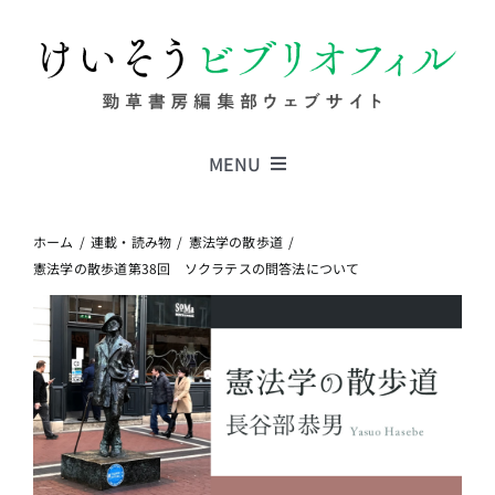
Skip
to
content
MENU
Series
ホーム
連載・読み物
憲法学の散歩道
憲法学の散歩道第38回 ソクラテスの問答法について
Columns
News