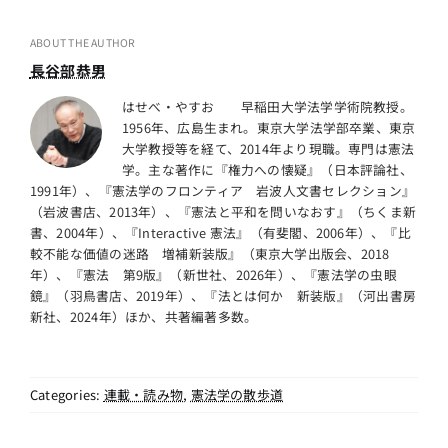
ABOUT THE AUTHOR
長谷部恭男
はせべ・やすお 早稲田大学法学学術院教授。
1956年、広島生まれ。東京大学法学部卒業、東京
大学教授等を経て、2014年より現職。専門は憲法
学。主な著作に『権力への懐疑』（日本評論社、
1991年）、『憲法学のフロンティア 岩波人文書セレクション』
（岩波書店、2013年）、『憲法と平和を問いなおす』（ちくま新
書、2004年）、『Interactive 憲法』（有斐閣、2006年）、『比
較不能な価値の迷路 増補新装版』（東京大学出版会、2018
年）、『憲法 第9版』（新世社、2026年）、『憲法学の虫眼
鏡』（羽鳥書店、2019年）、『法とは何か 新装版』（河出書房
新社、2024年）ほか、共著編著多数。
Categories:
連載・読み物
,
憲法学の散歩道