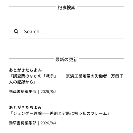
記事検索
検
索
…
最新の更新
あとがきたちよみ
『調査票のなかの「戦争」――京浜工業地帯の労働者一万四千
人の記録から』
勁草書房編集部
|
2026/8/5
あとがきたちよみ
『ジェンダー理論――差別と分断に抗う知のフレーム』
勁草書房編集部
|
2026/8/4