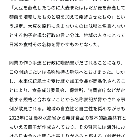
「大豆を蒸煮したものに大麦またははだか麦を蒸煮して
麹菌を培養したものと塩を加えて発酵させたもの」とい
う規定。大豆を原料に含まないものは味噌と名乗れない
とする杓子定規な行政の言い分は、地域の人々にとって
日常の食材その名称を脅かすものとなった。
同業の作り手達と行政に嘆願書がだされることになり、
この問題じたいは名称維持の解決へとおさまった。しか
し、本来伝統風土を受け継ぐ加工食品が商品化されるこ
とにより、食品成分委員会、保健所、消費者庁などが定
義する規格と合わないことから名称表記が脅かされる事
例が散見される。地域の自立性と自主性を奨めながらも
2023年には農林水産省から発酵食品の基本的認識共有と
もいえる冊子が作成されており、その背景には海外にお
ける日本食への関心の高まりがあると察する（参考サイ