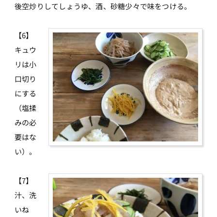
後空炒りしてしょうゆ、酒、砂糖少々で味をつける。
【6】
キュウ
リは小
口切り
にする
（塩揉
みの必
要はな
い）。
【7】
汁、洗
いね