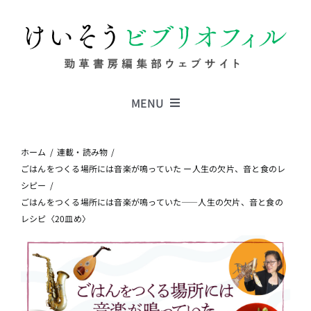
Skip
to
content
MENU
Series
ホーム
連載・読み物
ごはんをつくる場所には音楽が鳴っていた ー人生の欠片、音と食のレ
シピー
Columns
ごはんをつくる場所には音楽が鳴っていた――人生の欠片、音と食の
レシピ〈20皿め〉
News