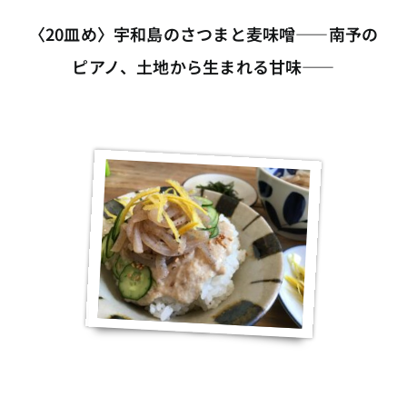
〈20皿め〉宇和島のさつまと麦味噌――南予の
ピアノ、土地から生まれる甘味――