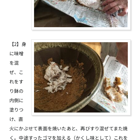
【2】身
に味噌
を混
ぜ、こ
れをす
り鉢の
内側に
塗りつ
け、直
火にかぶせて表面を焼いたあと、再びすり混ぜてまた焼
く。中途すったゴマを加える（かくし味として）これを