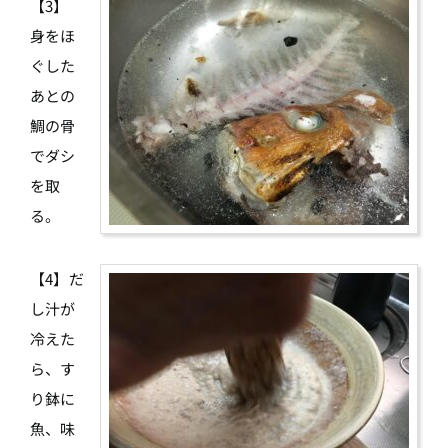
【3】
身をほ
ぐした
あとの
鯛の骨
でダシ
を取
る。
【4】だ
し汁が
冷えた
ら、す
り鉢に
魚、味