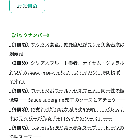
← 19皿め
《バックナンバー》
〈1皿め〉
サックス奏者、仲野麻紀がつくる伊勢志摩の
鰯寿司
〈2皿め〉
シリア人フルート奏者、ナイサム・ジャラル
とつくるملفوف محش マルフーフ・マハシー Malfouf
mehchi
〈3皿め〉
コートジボワール・セヌフォ人、同一性の解
像度――Sauce aubergine 茄子のソースとアチェケ――
〈4皿め〉
他者とは誰なのか Al Akhareen ――パレスチ
ナのラッパーが作る「モロヘイヤのソース」――
〈5皿め〉
しょっぱい涙と真っ赤なスープ――ビーツの
冷製スープ――