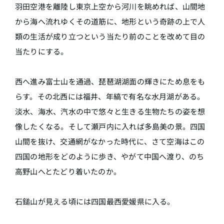
羽田空港を離陸し東京上空から河川を眺めれば、山間地
から海へ流れゆくその道筋に、地形という奇跡の上で人
類の生活が成り立つという当たり前のことを改めて目の
当たりにする。
西へ進み富士山を通過、琵琶湖湖面の輝きにため息をも
らす。その北西には福井、年縞で有名な水月湖がある。
淡水、海水、汽水の中で悠々と生きる生物たちの姿を想
像したくなる。そして瀬戸内に入れば多島美の景。四国
山間を抜け、交通網がなかった時代に、さて空海はこの
四国の地形をどのように歩き、やがて中国へ渡り、のち
高野山へとたどり着いたのか。
石鎚山が見える頃には四国最西愛媛県に入る。