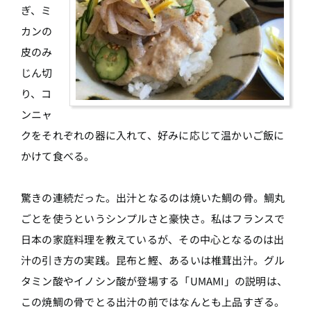
ぎ、ミ
カンの
皮のみ
じん切
り、コ
ンニャ
クをそれぞれの器に入れて、好みに応じて温かいご飯に
かけて食べる。
驚きの連続だった。出汁となるのは焼いた鯛の骨。鯛丸
ごとを使うというシンプルさと豪快さ。私はフランスで
日本の家庭料理を教えているが、その中心となるのは出
汁の引き方の実践。昆布と鰹、あるいは椎茸出汁。グル
タミン酸やイノシン酸が登場する「UMAMI」の説明は、
この焼鯛の骨でとる出汁の前ではなんとも上品すぎる。