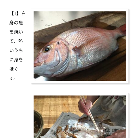
【1】白
身の魚
を焼い
て、熱
いうち
に身を
ほぐ
す。