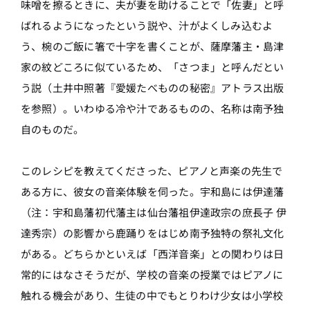
味噌を擦るときに、夫が妻を助けることで「佐妻」と呼
ばれるようになったという説や、汁がよくしみ込むよ
う、椀のご飯に箸で十字を書くことが、薩摩藩主・島津
家の紋どころに似ているため、「さつま」と呼んだとい
う説（土井中照著『愛媛たべものの秘密』アトラス出版
を参照）。いわゆる冷や汁であるものの、名称は南予独
自のものだ。
このレシピを教えてくださった、ピアノと声楽の先生で
ある方に、彼女の音楽体験を伺った。宇和島には伊達藩
（注：宇和島藩初代藩主は仙台藩祖伊達政宗の庶長子 伊
達秀宗）の影響から鹿踊りをはじめ南予独特の祭礼文化
がある。どちらかといえば「西洋音楽」との関わりは日
常的にはなさそうだが、学校の音楽の授業ではピアノに
触れる機会があり、生徒の中でもとりわけ少女は小学校